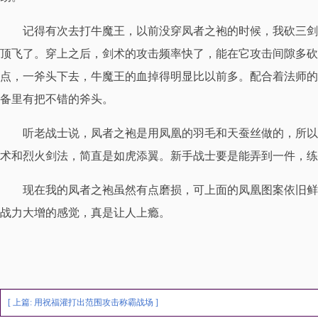
记得有次去打牛魔王，以前没穿凤者之袍的时候，我砍三剑
顶飞了。穿上之后，剑术的攻击频率快了，能在它攻击间隙多砍
点，一斧头下去，牛魔王的血掉得明显比以前多。配合着法师的
备里有把不错的斧头。
听老战士说，凤者之袍是用凤凰的羽毛和天蚕丝做的，所以
术和烈火剑法，简直是如虎添翼。新手战士要是能弄到一件，练
现在我的凤者之袍虽然有点磨损，可上面的凤凰图案依旧鲜亮
战力大增的感觉，真是让人上瘾。
[ 上篇:
用祝福灌打出范围攻击称霸战场
]