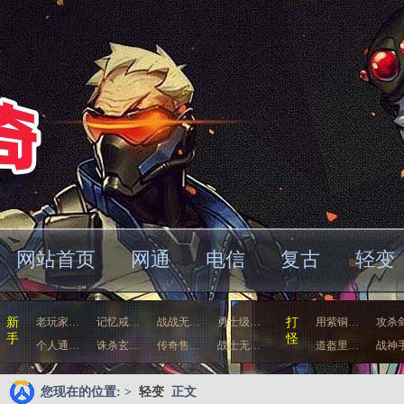
网站首页
网通
电信
复古
轻变
车
新
老玩家…
记忆戒…
战战无…
勇士级…
打
用紫铜…
攻杀
手
怪
个人通…
诛杀玄…
传奇售…
战士无…
道盔里…
战神
您现在的位置: >
轻变
正文