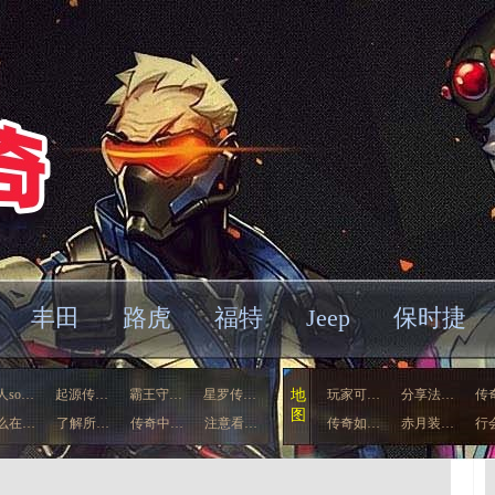
丰田
路虎
福特
Jeep
保时捷
人so…
起源传…
霸王守…
星罗传…
地
玩家可…
分享法…
传
图
么在…
了解所…
传奇中…
注意看…
传奇如…
赤月装…
行