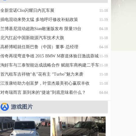
全新雷诺Clio闪耀日内瓦车展
11-18
插电混动来势太猛 多地呼吁修改补贴政策
11-19
兰博基尼混动超跑Sian敞篷版发布 限量19台
04-18
北汽扛起中国新能源汽车技术大旗
11-18
高桥博昭就任斯巴鲁（中国）董事·总经理
04-18
传奇再现弯道争雄 2015 BMW M赛道体验日激战蓉城
11-19
淘好车与三泰智能达成战略合作 赋能车商构建二手车
11-18
新零售供应链体系
首汽租车吉祥物“名”花有主 “Turbo”魅力来袭
11-18
江淮康铃助力创富梦，叶雷杰最美初心赢双丰收
11-18
对奇瑞而言 新到来的“捷途”到底意味着什么？
04-04
游戏图片