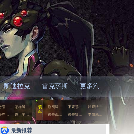
凯迪拉克
雷克萨斯
更多汽
奇荒…
怎样释…
装
刚刚建…
不要那…
静寂法…
备
会在…
道士主…
传奇战…
传奇锻…
专属地…
传奇游…
幻想之…
最新推荐