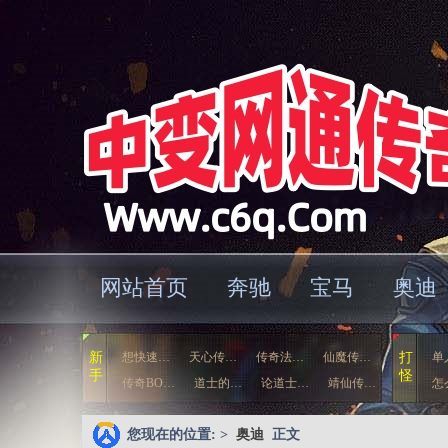
网站首页
奔驰
宝马
奥迪
车
新
想快速…
天心传…
传奇法…
仙魔传…
打
单
手
怪
传奇BO…
道士的…
论道士…
靖仙传…
怎
您现在的位置: >
奥迪
正文