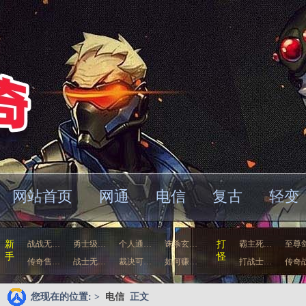
网站首页
网通
电信
复古
轻变
车
新
战战无…
勇士级…
个人通…
诛杀玄…
打
霸主死…
至尊
手
怪
传奇售…
战士无…
裁决可…
如何赚…
打战士…
传奇
您现在的位置: >
电信
正文