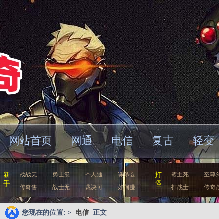
网站首页
网通
电信
复古
轻变
车
新
战战无…
勇士级…
个人通…
诛杀玄…
打
霸主死…
至尊
手
怪
传奇售…
战士无…
裁决可…
如何赚…
打战士…
传奇
您现在的位置: >
电信
正文