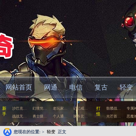
网站首页
网通
电信
复古
轻变
车
新
沙巴克…
幻境凭…
老玩家…
记忆戒…
打
骷髅战…
专属
手
怪
战战无…
勇士级…
个人通…
诛杀玄…
光芒首…
恶魔
您现在的位置: >
轻变
正文